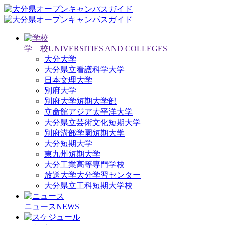
学 校
UNIVERSITIES AND COLLEGES
大分大学
大分県立看護科学大学
日本文理大学
別府大学
別府大学短期大学部
立命館アジア太平洋大学
大分県立芸術文化短期大学
別府溝部学園短期大学
大分短期大学
東九州短期大学
大分工業高等専門学校
放送大学大分学習センター
大分県立工科短期大学校
ニュース
NEWS