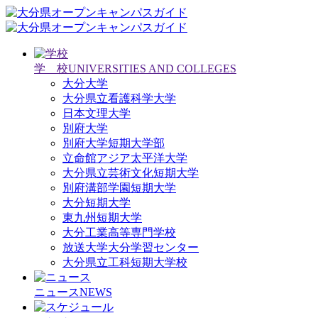
学 校
UNIVERSITIES AND COLLEGES
大分大学
大分県立看護科学大学
日本文理大学
別府大学
別府大学短期大学部
立命館アジア太平洋大学
大分県立芸術文化短期大学
別府溝部学園短期大学
大分短期大学
東九州短期大学
大分工業高等専門学校
放送大学大分学習センター
大分県立工科短期大学校
ニュース
NEWS