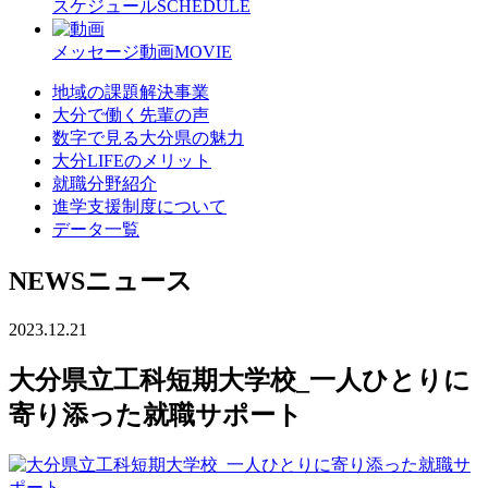
スケジュール
SCHEDULE
メッセージ動画
MOVIE
地域の課題解決事業
大分で働く先輩の声
数字で見る大分県の魅力
大分LIFEのメリット
就職分野紹介
進学支援制度について
データ一覧
NEWS
ニュース
2023.12.21
大分県立工科短期大学校_一人ひとりに
寄り添った就職サポート