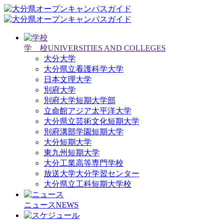
学 校
UNIVERSITIES AND COLLEGES
大分大学
大分県立看護科学大学
日本文理大学
別府大学
別府大学短期大学部
立命館アジア太平洋大学
大分県立芸術文化短期大学
別府溝部学園短期大学
大分短期大学
東九州短期大学
大分工業高等専門学校
放送大学大分学習センター
大分県立工科短期大学校
ニュース
NEWS