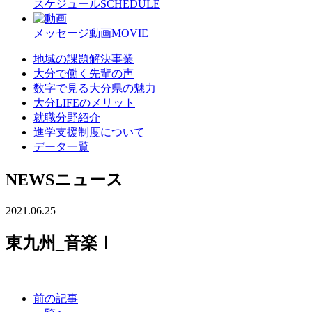
スケジュール
SCHEDULE
メッセージ動画
MOVIE
地域の課題解決事業
大分で働く先輩の声
数字で見る大分県の魅力
大分LIFEのメリット
就職分野紹介
進学支援制度について
データ一覧
NEWS
ニュース
2021.06.25
東九州_音楽Ⅰ
前の記事