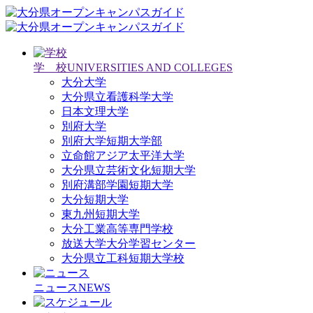
学 校
UNIVERSITIES AND COLLEGES
大分大学
大分県立看護科学大学
日本文理大学
別府大学
別府大学短期大学部
立命館アジア太平洋大学
大分県立芸術文化短期大学
別府溝部学園短期大学
大分短期大学
東九州短期大学
大分工業高等専門学校
放送大学大分学習センター
大分県立工科短期大学校
ニュース
NEWS